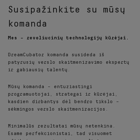
Susipažinkite su mūsų
komanda
Mes – revoliucinių technologijų kūrėjai.
DreamCubator komanda susideda iš
patyrusių verslo skaitmenizavimo ekspertų
ir gabiausių talentų.
Mūsų komanda – entuziastingi
programuotojai, strategai ir kūrėjai,
kasdien dirbantys dėl bendro tikslo
–
sėkmingos verslo skaitmenizacijos.
Minimalūs rezultatai mūsų netenkina.
Esame perfekcionistai, tad visuomet