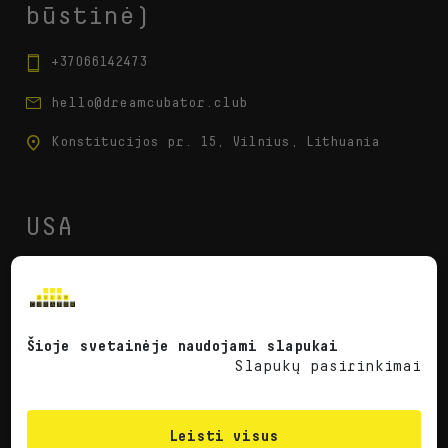
būstinė)
+37066142473
hello@dreamcubator.club
Konstitucijos pr. 15, Vilnius, Lithuania
USA
hello@dreamcubator.club
1740 Elders Mill Rd Senoia GA30276
Šioje svetainėje naudojami slapukai
Slapukų pasirinkimai
Paslaugos
Privatumo politika
Leisti visus