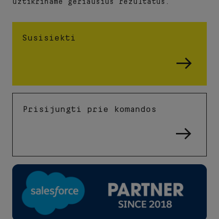
užtikriname geriausius rezultatus.
Susisiekti
Prisijungti prie komandos