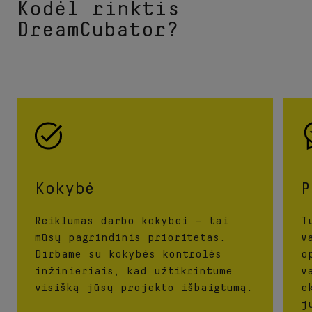
Kodėl rinktis
DreamCubator?
Kokybė
P
Reiklumas darbo kokybei – tai
T
mūsų pagrindinis prioritetas.
v
Dirbame su kokybės kontrolės
o
inžinieriais, kad užtikrintume
v
visišką jūsų projekto išbaigtumą.
e
j