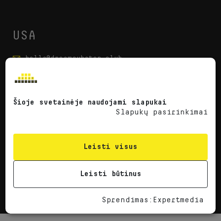
USA
hello@dreamcubator.club
1740 Elders Mill Rd Senoia GA30276
Šioje svetainėje naudojami slapukai
Slapukų pasirinkimai
Paslaugos
Privatumo politika
Leisti visus
Sėkmės istorijos
Straipsniai
Apie mus
Karjera
Leisti būtinus
Sekite mus
Sprendimas
:
Expertmedia