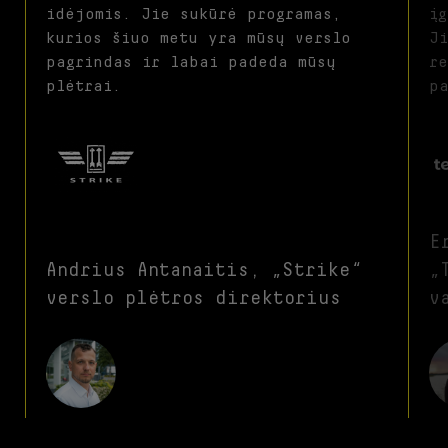
idėjomis. Jie sukūrė programas,
įg
kurios šiuo metu yra mūsų verslo
J
pagrindas ir labai padeda mūsų
r
plėtrai.
pa
E
Andrius Antanaitis, „Strike“
„
verslo plėtros direktorius
v