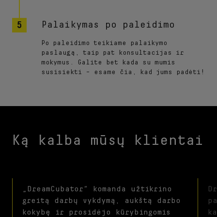
Palaikymas po paleidimo
Po paleidimo teikiame palaikymo
paslaugą, taip pat konsultacijas ir
mokymus. Galite bet kada su mumis
susisiekti – esame čia, kad jums padėti!
Ką kalba mūsų klientai
„DreamCubator“ komanda užtikrino
D
greitą darbų vykdymą, aukštą darbo
p
kokybę ir prosidėjo kūrybingomis
k