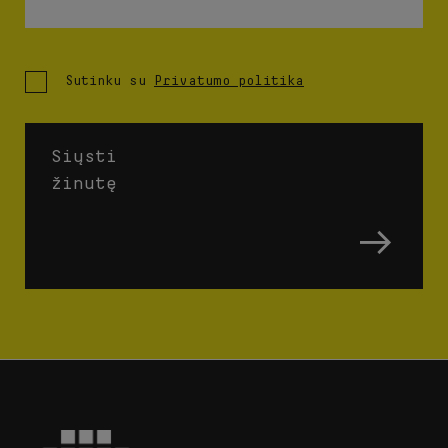
Sutinku su
Privatumo politika
Siųsti
žinutę