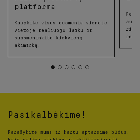
platforma
Padi
auto
Kaupkite visus duomenis vienoje
rink
vietoje realiuoju laiku ir
real
suasmeninkite kiekvieną
akimirką.
Pasikalbėkime!
Parašykite mums ir kartu aptarsime būdus,
kaip galime efektyviai skaitmenizuoti