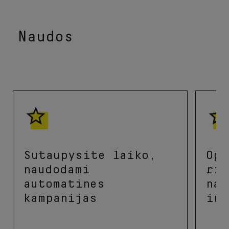
Naudos
Sutaupysite laiko,
Opt
naudodami
rin
automatines
nau
kampanijas
int