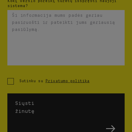
Kokį verslo poreikį turėtų išspręsti naujoji
sistema?
Sutinku su
Privatumo politika
Siųsti
žinutę